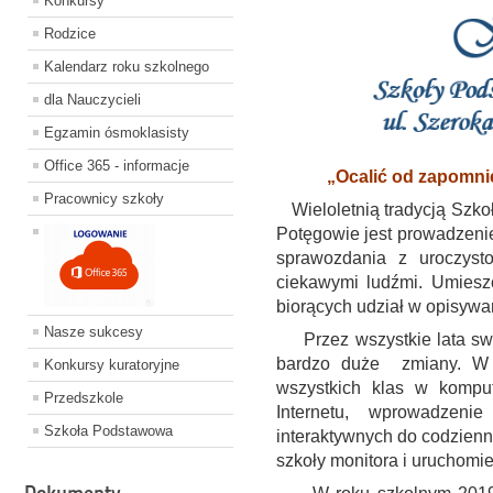
Konkursy
Rodzice
Kalendarz roku szkolnego
dla Nauczycieli
Egzamin ósmoklasisty
Office 365 - informacje
„Ocalić od zapomni
Pracownicy szkoły
Wieloletnią tradycją Szko
Potęgowie jest prowadzenie
sprawozdania z uroczyst
ciekawymi ludźmi. Umieszc
biorących udział w opisyw
Nasze sukcesy
Przez wszystkie lata swoj
bardzo duże zmiany. W o
Konkursy kuratoryjne
wszystkich klas w kompu
Przedszkole
Internetu, wprowadzenie
Szkoła Podstawowa
interaktywnych do codzien
szkoły monitora i uruchomien
Dokumenty