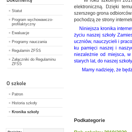
W roku szkolnym 2019/20
elektroniczną. Dzięki tem
Statut
szerszego grona odbiorców.
pochodzą ze strony internet
Program wychowawczo-
profilaktyczny
Niniejsza kronika inter
Ewaluacje
życiu naszej szkoły Zamie
uczniów, nauczycieli i prac
Programy nauczania
ku pamięci naszej i naszy
Regulamin ZFŚS
niezależnie od miejsca, w
Załączniki do Regulaminu
starych lat, do naszej szkoł
ZFŚS
Mamy nadzieję, że będz
O szkole
Patron
Historia szkoły
Kronika szkoły
Podkategorie